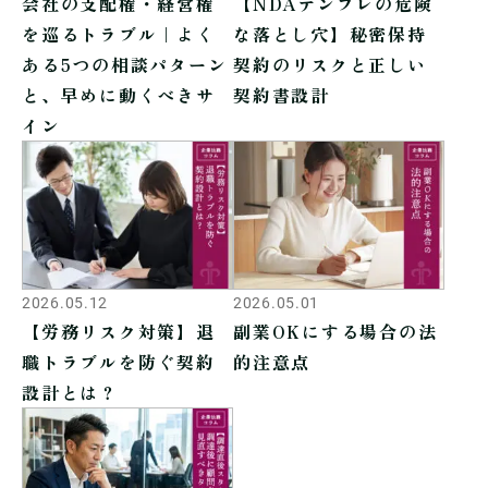
会社の支配権・経営権
【NDAテンプレの危険
を巡るトラブル｜よく
な落とし穴】秘密保持
ある5つの相談パターン
契約のリスクと正しい
と、早めに動くべきサ
契約書設計
イン
2026.05.12
2026.05.01
【労務リスク対策】退
副業OKにする場合の法
職トラブルを防ぐ契約
的注意点
設計とは？