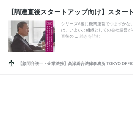
【調達直後スタートアップ向け】スター
シリーズA後に機関運営でつまずかな
は、いよいよ組織としての会社運営が
【調
直後の …
続きを読む
達
直
後
ス
【顧問弁護士・企業法務】高瀬総合法律事務所 TOKYO OFFI
タ
ー
ト
ア
ッ
プ
向
け】
ス
タ
ー